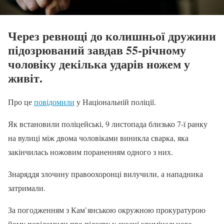
Через ревнощі до колишньої дружини
підозрюваний завдав 55-річному
чоловіку декілька ударів ножем у
живіт.
Про це
повідомили
у Національній поліції.
Як встановили поліцейські, 9 листопада близько 7-ї ранку
на вулиці між двома чоловіками виникла сварка, яка
закінчилась ножовим пораненням одного з них.
Знаряддя злочину правоохоронці вилучили, а нападника
затримали.
За погодженням з Кам`янською окружною прокуратурою
йому повідомили про підозру у скоєні кримінального