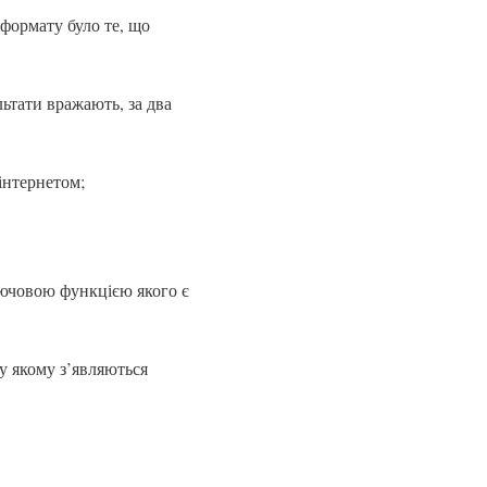
формату було те, що
льтати вражають, за два
інтернетом;
лючовою функцією якого є
у якому з’являються