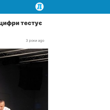
нцифри тестує
3 роки ago