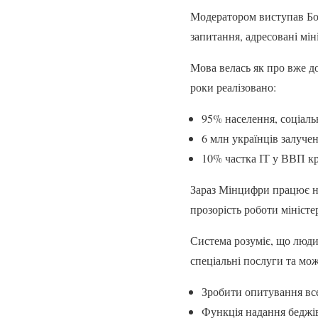
Модератором виступав Бор
запитання, адресовані мі
Мова велась як про вже до
роки реалізовано:
95% населення, соціаль
6 млн українців залуче
10% частка ІТ у ВВП кр
Зараз Мінцифри працює на
прозорість роботи мініст
Система розуміє, що люди
спеціальні послуги та мож
Зробити опитування все
Функція надання беджів,