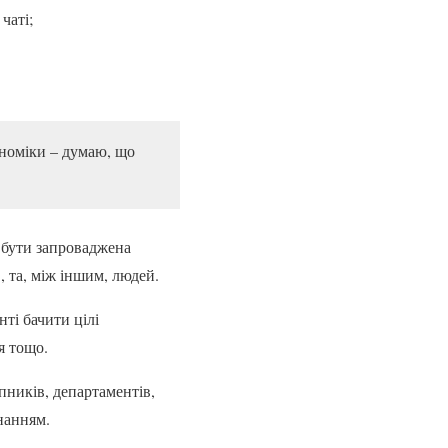
чаті;
ономіки – думаю, що
 бути запроваджена
, та, між іншим, людей.
ті бачити цілі
я тощо.
упників, департаментів,
нанням.