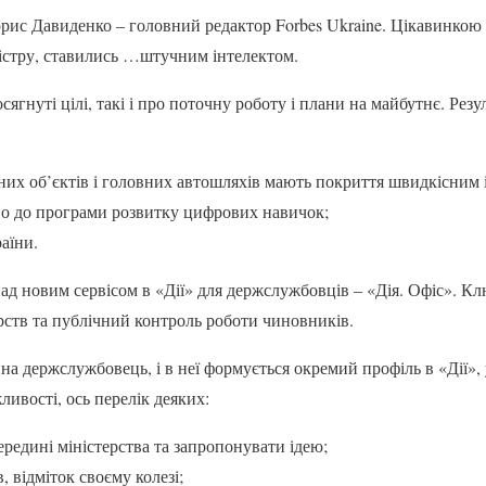
ис Давиденко – головний редактор Forbes Ukraine. Цікавинкою 
ністру, ставились …штучним інтелектом.
сягнуті цілі, такі і про поточну роботу і плани на майбутнє. Резу
них об’єктів і головних автошляхів мають покриття швидкісним 
но до програми розвитку цифрових навичок;
аїни.
д новим сервісом в «Дії» для держслужбовців – «Дія. Офіс». К
ерств та публічний контроль роботи чиновників.
на держслужбовець, і в неї формується окремий профіль в «Дії», 
ливості, ось перелік деяких:
редині міністерства та запропонувати ідею;
 відміток своєму колезі;