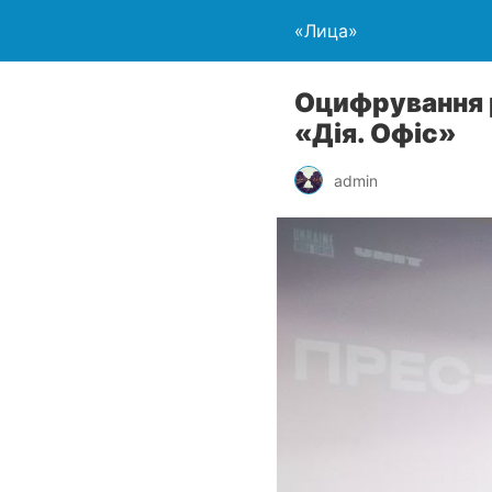
«Лица»
Оцифрування р
«Дія. Офіс»
admin