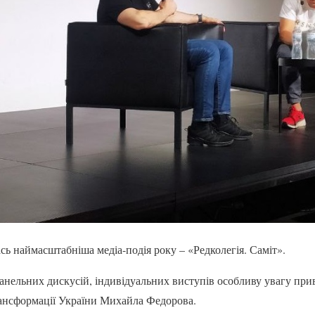
ась наймасштабніша медіа-подія року – «Редколегія. Саміт».
 панельних дискусій, індивідуальних виступів особливу увагу пр
рансформації України Михайла Федорова.