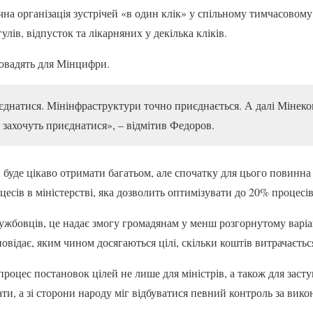
учна організація зустрічей «в один клік» у спільному тимчасовому 
лів, відпусток та лікарняних у декілька кліків.
овадять для Мінцифри.
єднатися. Мінінфраструктури точно приєднається. А далі Мінек
захочуть приєднатися», – відмітив Федоров.
 буде цікаво отримати багатьом, але спочатку для цього повинна
цесів в міністерстві, яка дозволить оптимізувати до 20% процесів
ужбовців, це надає змогу громадянам у менш розгорнутому варіан
дповідає, яким чином досягаються цілі, скільки коштів витрачаєтьс
 процес постановок цілей не лише для міністрів, а також для заст
и, а зі сторони народу міг відбуватися певний контроль за вико