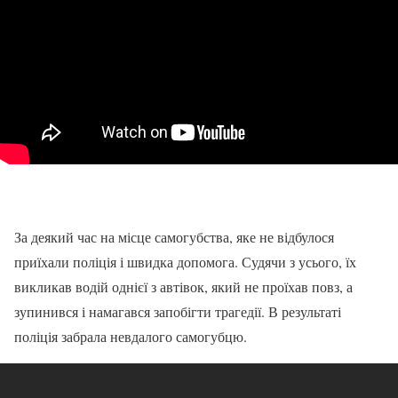
За деякий час на місце самогубства, яке не відбулося
приїхали поліція і швидка допомога. Судячи з усього, їх
викликав водій однієї з автівок, який не проїхав повз, а
зупинився і намагався запобігти трагедії. В результаті
поліція забрала невдалого самогубцю.