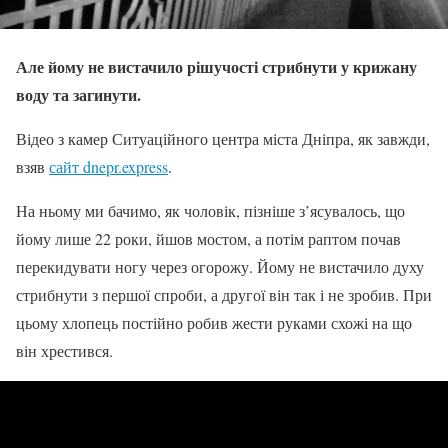
Але йому не вистачило рішучості стрибнути у крижану
воду та загинути.
Відео з камер Ситуаційного центра міста Дніпра, як завжди,
взяв
сайт dnepr.express
.
На ньому ми бачимо, як чоловік, пізніше з’ясувалось, що
йому лише 22 роки, йшов мостом, а потім раптом почав
перекидувати ногу через огорожу. Йому не вистачило духу
стрибнути з першої спроби, а другої він так і не зробив. При
цьому хлопець постійно робив жести руками схожі на що
він хрестився.