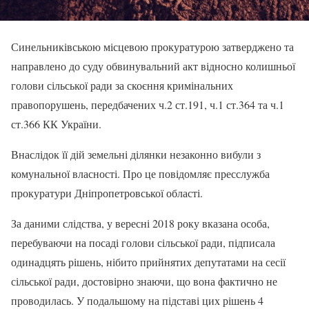
Синельниківською місцевою прокуратурою затверджено та
направлено до суду обвинувальний акт відносно колишньої
голови сільської ради за скоєння кримінальних
правопорушень, передбачених ч.2 ст.191, ч.1 ст.364 та ч.1
ст.366 КК України.
Внаслідок її дій земельні ділянки незаконно вибули з
комунальної власності. Про це повідомляє пресслужба
прокуратури Дніпропетровської області.
За даними слідства, у вересні 2018 року вказана особа,
перебуваючи на посаді голови сільської ради, підписала
одинадцять рішень, нібито прийнятих депутатами на сесії
сільської ради, достовірно знаючи, що вона фактично не
проводилась. У подальшому на підставі цих рішень 4