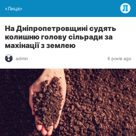
«Лица»
На Дніпропетровщині судять
колишню голову сільради за
махінації з землею
admin
6 років ago