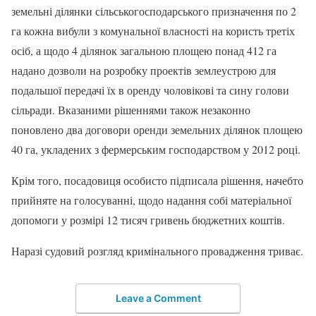
земельні ділянки сільськогосподарського призначення по 2
га кожна вибули з комунальної власності на користь третіх
осіб, а щодо 4 ділянок загальною площею понад 412 га
надано дозволи на розробку проектів землеустрою для
подальшої передачі їх в оренду чоловікові та сину голови
сільради. Вказаними рішеннями також незаконно
поновлено два договори оренди земельних ділянок площею
40 га, укладених з фермерським господарством у 2012 році.
Крім того, посадовиця особисто підписала рішення, начебто
прийняте на голосуванні, щодо надання собі матеріальної
допомоги у розмірі 12 тисяч гривень бюджетних коштів.
Наразі судовий розгляд кримінального провадження триває.
Leave a Comment