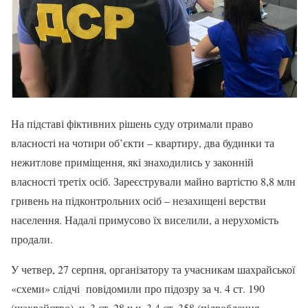
На підставі фіктивних рішень суду отримали право
власності на чотири об’єкти – квартиру, два будинки та
нежитлове приміщення, які знаходились у законній
власності третіх осіб. Зареєстрували майно вартістю 8,8 млн
гривень на підконтрольних осіб – незахищені верстви
населення. Надалі примусово їх виселили, а нерухомість
продали.
У четвер, 27 серпня, організатору та учасникам шахрайської
«схеми» слідчі повідомили про підозру за ч. 4 ст. 190
(шахрайство), ч. 3 ст. 28 ч.ч. 3,4 ст. 358 (підроблення,