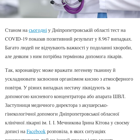
Станом на
сьогодні
у Дніпропетровській області тест на
COVID-19 показав позитивний результат у 8.967 випадках.
Багато людей не відчувають важкості у подоланні хвороби,
але деяким з ним потрібна термінова допомога лікарів.
Так, коронавірус може вражати легеневу тканину й
ускладнювати засвоєння організмом кисню з атмосферного
повітря. У різних випадках нестачу ліквідують за
допомогою кисневого концентратора або апарата ШВЛ.
Заступниця медичного директора з акушерсько-
гінекологічної допомоги Дніпропетровської обласної
клінічної лікарні ім. І. І. Мечникова Ірина Кітова у своєму
дописі на
Facebook
розповіла, в яких ситуаціях
використовують той чи інший прилад і хто мусить