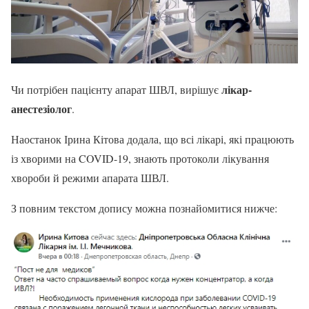
лікар-
Чи потрібен пацієнту апарат ШВЛ, вирішує
анестезіолог
.
Наостанок Ірина Кітова додала, що всі лікарі, які працюють
із хворими на COVID-19, знають протоколи лікування
хвороби й режими апарата ШВЛ.
З повним текстом допису можна познайомитися нижче: