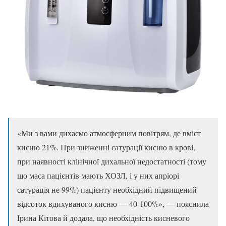
«Ми з вами дихаємо атмосферним повітрям, де вміст
кисню 21%. При зниженні сатурації кисню в крові,
при наявності клінічної дихальної недостатності (тому
що маса пацієнтів мають ХОЗЛ, і у них апріорі
сатурація не 99%) пацієнту необхідний підвищений
відсоток вдихуваного кисню — 40-100%», — пояснила
Ірина Кітова й додала, що необхідність кисневого