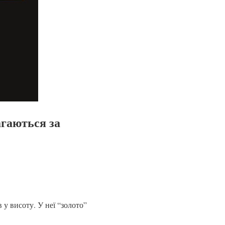
агаються за
в у висоту. У неї “золото”