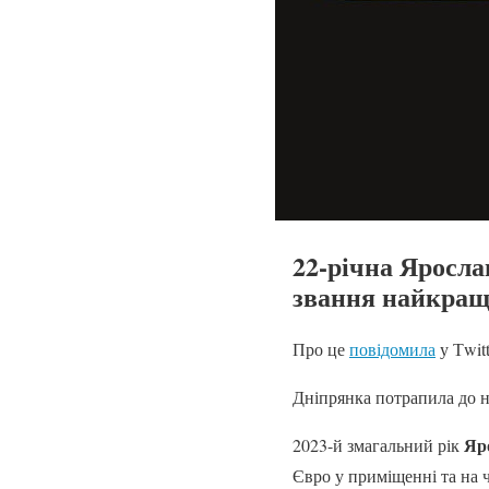
22-річна Яросла
звання найкращо
Про це
повідомила
у Тwit
Дніпрянка потрапила до н
Яр
2023-й змагальний рік
Євро у приміщенні та на ч