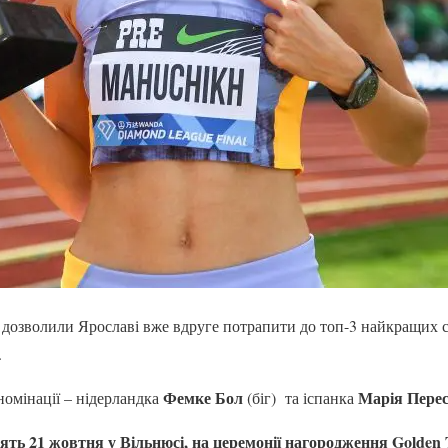
и дозволили Ярославі вже вдруге потрапити до топ-3 найкращих 
.
Фемке Бол
Марія Пере
номінації – нідерландка
(біг) та іспанка
ять 21 жовтня у Вільнюсі, на церемонії нагородження Golden 