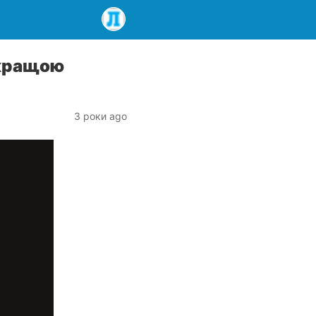
йкращою
3 роки ago