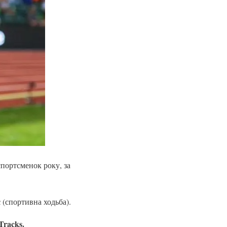
спортсменок року, за
с
(спортивна ходьба).
Tracks.