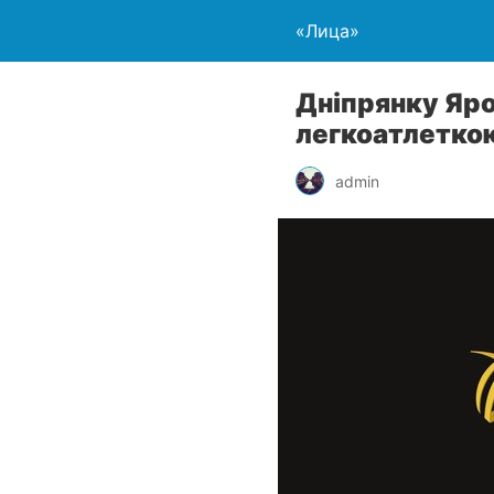
«Лица»
Дніпрянку Яр
легкоатлеткою
admin