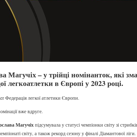
ва Магучіх – у трійці номінанток, які зм
ї легкоатлетки в Європі у 2023 році.
ter Федерація легкої атлетики Європи.
омінації вже вдруге.
ослава Магучіх
підсумувала у статусі чемпіонки світу зі стрибкі
емпіонаті світу, а також рекорд сезону у фіналі Діамантової ліги.