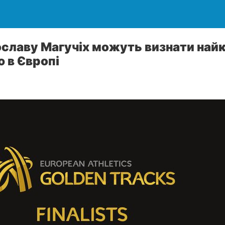
ославу Магучіх можуть визнати на
 в Європі