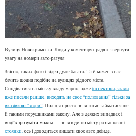
Вулиця Новокримська. Люди у коментарях радять звернути
увагу на номери авто-рагуля.
Звісно, таких фото і відео дуже багато. Та й кожен з нас
бачить щодня подібне на вулицях рідного міста.
Сподіватися на міську владу марно, адже
інспектори, як ми
вже писали раніше, виходять на своє “полювання” тільки за
вказівкою “згори”
. Поліція просто не встигає займатися ще
й такими порушниками закону. Але в деяких випадках і
водіїв зрозуміти можна — не всюди по місту розташовані
стоянки,
ось і доводиться лишати своє авто деінде.