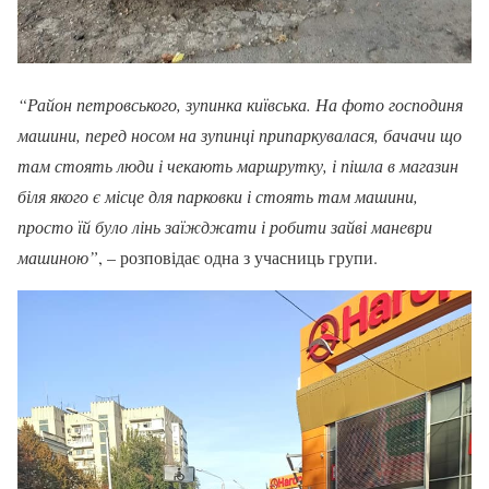
“Район петровського, зупинка київська. На фото господиня
машини, перед носом на зупинці припаркувалася, бачачи що
там стоять люди і чекають маршрутку, і пішла в магазин
біля якого є місце для парковки і стоять там машини,
просто їй було лінь заїжджати і робити зайві маневри
машиною”
, – розповідає одна з учасниць групи.