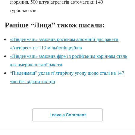
згоряння, 500 штук агрегатів автоматики і 40
турбонасосів.
Раніше “Лица” також писали:
«Південмаш» замовив росіянам алюміній для ракети
«Антарес» на 113 мільйонів рублів
«Південмаш» замовив фірмі з російським корінням сталь
для американської ракети
“Південмаш” уклав п’ятирічну угоду щодо сталі на 147
млн без відкритих цін
Leave a Comment