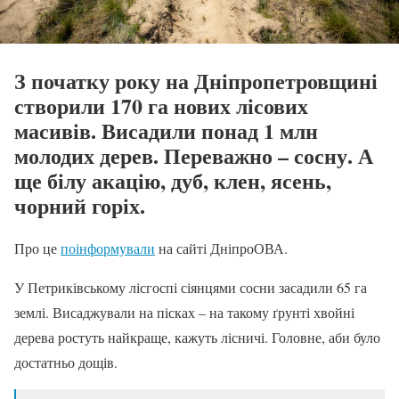
З початку року на Дніпропетровщині
створили 170 га нових лісових
масивів. Висадили понад 1 млн
молодих дерев. Переважно – сосну. А
ще білу акацію, дуб, клен, ясень,
чорний горіх.
Про це
поінформували
на сайті ДніпроОВА.
У Петриківському лісгоспі сіянцями сосни засадили 65 га
землі. Висаджували на пісках – на такому ґрунті хвойні
дерева ростуть найкраще, кажуть лісничі. Головне, аби було
достатньо дощів.