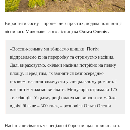
Виростити сосну – процес не з простих, додала помічниця
Ольга Оленіч.
лісничого Миколаївського лісництва
«Восени-взимку ми збираємо шишки. Потім
відправляємо їх на переробку та отримуємо насіння.
Далі вираховуємо, скільки насіння потрібно на певну
площу. Перед тим, як зайнятися безпосередньо
посівом, насіння замочуємо у спеціальному розчині. І
вже потім можемо висівати. Минулоріч отримали 175
тис сіянців. У цьому році плануємо виростити майже
вдвічі більше – 300 тис», – розповіла Ольга Оленіч.
Насіння висівають у спеціальні борозни, далі присипають