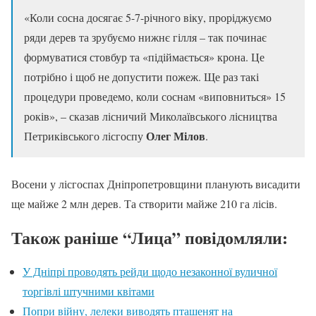
«Коли сосна досягає 5-7-річного віку, проріджуємо
ряди дерев та зрубуємо нижнє гілля – так починає
формуватися стовбур та «підіймається» крона. Це
потрібно і щоб не допустити пожеж. Ще раз такі
процедури проведемо, коли соснам «виповниться» 15
років», – сказав лісничий Миколаївського лісництва
Олег Мілов
Петриківського лісгоспу
.
Восени у лісгоспах Дніпропетровщини планують висадити
ще майже 2 млн дерев. Та створити майже 210 га лісів.
Також раніше “Лица” повідомляли:
У Дніпрі проводять рейди щодо незаконної вуличної
торгівлі штучними квітами
Попри війну, лелеки виводять пташенят на