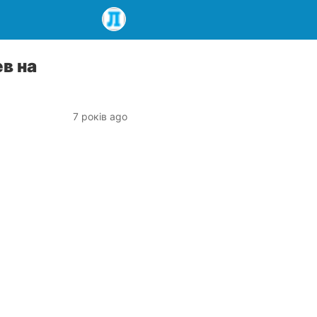
в на
7 років ago