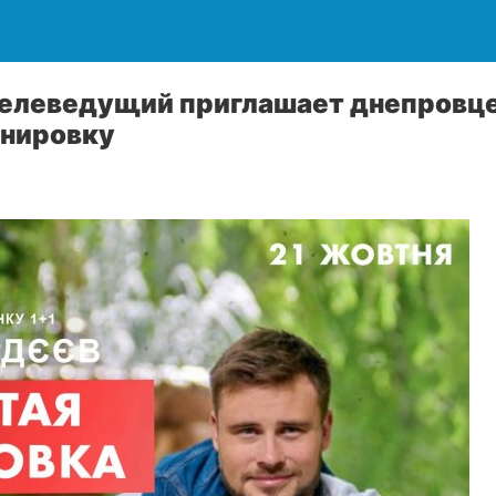
елеведущий приглашает днепровце
нировку