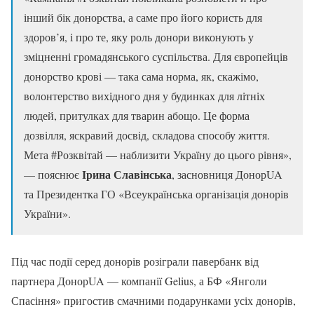
інший бік донорства, а саме про його користь для
здоров’я, і про те, яку роль донори виконують у
зміцненні громадянського суспільства. Для європейців
донорство крові — така сама норма, як, скажімо,
волонтерство вихідного дня у будинках для літніх
людей, притулках для тварин абощо. Це форма
дозвілля, яскравий досвід, складова способу життя.
Мета #Розквітай — наблизити Україну до цього рівня»,
Ірина Славінська
— пояснює
, засновниця ДонорUA
та Президентка ГО «Всеукраїнська організація донорів
України».
Під час події серед донорів розіграли павербанк від
партнера ДонорUA — компанії Gelius, а БФ «Янголи
Спасіння» пригостив смачними подарунками усіх донорів,