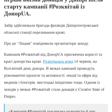
старту кампанії #Розквітай із
ДонорUA.
Забір здійснювала бригада фахівців Дніпропетровської
обласної станції переливання крові.
Про це “Лицам” повідомили організатори заходу.
Кампанія #Розквітай від ДонорUA присвячена користі та
красі донорства крові.
Розпочалась вона
14 червня, на
Всесвітній день донора. В межах кампанії проведуть
різноманітні проєкти та активності: лекції та ефіри від
медиків і блогерів, мистецькі ініціативи тощо. Одним із
заходів у межах #Розквітай стала донація у Creative State of
Dnipro.
«Кампанія #Розквітай покликана розповісти й про