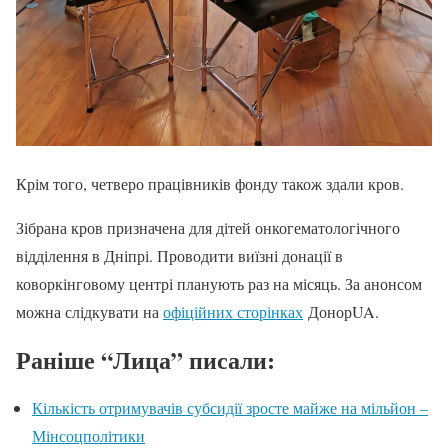
Крім того, четверо працівників фонду також здали кров.
Зібрана кров призначена для дітей онкогематологічного
відділення в Дніпрі. Проводити виїзні донації в
коворкінговому центрі планують раз на місяць. За анонсом
можна слідкувати на
офіційних сторінках
ДонорUA.
Раніше “Лица” писали:
Кількість отримувачів субсидії зросте майже на мільйон –
Мінсоцполітики