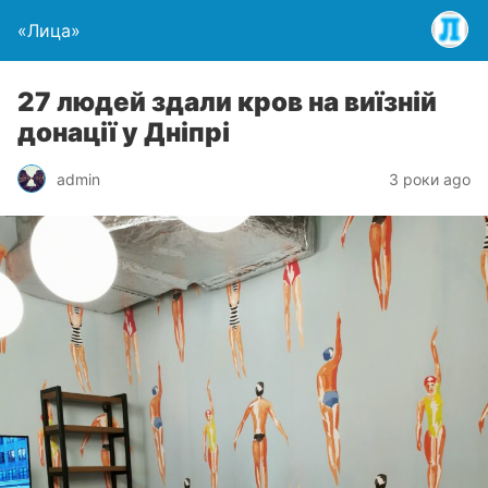
«Лица»
27 людей здали кров на виїзній
донації у Дніпрі
admin
3 роки ago